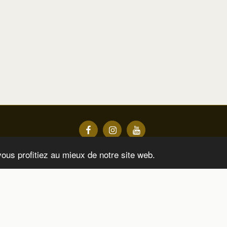
vous profitiez au mieux de notre site web.
nge Après Une Séance Avec Moi
À Propos
En Ce M
INSCRIPTION
Droits d'auteur © 2026 Tous droits réservés -
Jessie Valembois